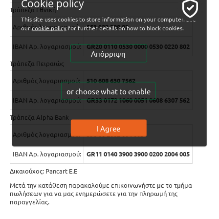
Cookie policy
Τράπεζα Εθνική
This site uses cookies to store information on your computer. See
Αριθμός λογαριασμού:
053 002 208 02
our
cookie policy
for further details on how to block cookies.
IBAN Αρ. λογαριασμού:
GR20 0110 0530 0000 0530 0220 802
Απόρριψη
Τράπεζα Πειραιώς
Αριθμός λογαριασμού:
510 608 630 7562
or choose what to enable
IBAN Αρ. λογαριασμού:
GR33 0172 1060 0051 0608 6307 562
Τράπεζα Αlpha Bank
I Agree
Αριθμός λογαριασμού:
390 00 2002 004 005
IBAN Αρ. λογαριασμού:
GR11 0140 3900 3900 0200 2004 005
Δικαιούχος: Pancart E.E
Μετά την κατάθεση παρακαλούμε επικοινωνήστε με το τμήμα
πωλήσεων για να μας ενημερώσετε για την πληρωμή της
παραγγελίας.