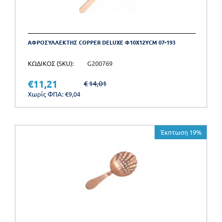
ΑΦΡΟΣΥΛΛΕΚΤΗΣ COPPER DELUXE Φ10X12ΥCM 07-193
ΚΩΔΙΚΟΣ (SKU):
G200769
€
11,21
€
14,01
Χωρίς ΦΠΑ:
€
9,04
Έκπτωση 19%