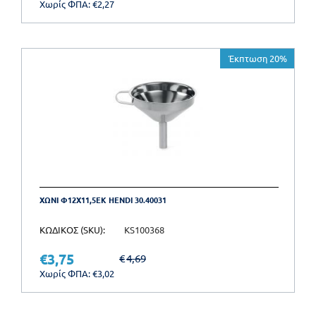
Χωρίς ΦΠΑ:
€
2,27
Έκπτωση 20%
ΧΩΝΙ Φ12X11,5ΕΚ HENDI 30.40031
ΚΩΔΙΚΟΣ (SKU):
KS100368
€
3,75
€
4,69
Χωρίς ΦΠΑ:
€
3,02