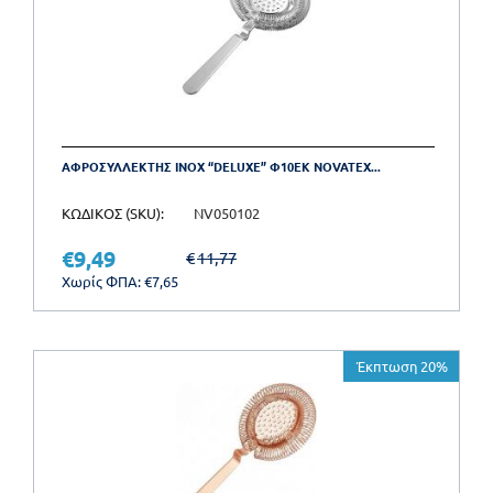
ΑΦΡΟΣΥΛΛΕΚΤΗΣ INOX “DELUXE” Φ10ΕΚ NOVATEX...
ΚΩΔΙΚΟΣ (SKU):
NV050102
€
9,49
€
11,77
Χωρίς ΦΠΑ:
€
7,65
Έκπτωση 20%