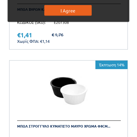
ΜΠΩΛ ΞΗΡΩΝ ΚΑΡΠΩΝ INOX 05-100.
I Agree
ΚΩΔΙΚΟΣ (SKU):
E207308
€
1,41
€
1,76
Χωρίς ΦΠΑ:
€
1,14
Έκπτωση 14%
ΜΠΩΛ ΣΤΡΟΓΓΥΛΟ ΚΥΜΑΤΙΣΤΟ ΜΑΥΡΟ ΧΡΩΜΑ Φ8CM...