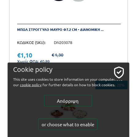
ΜΠΩΛ ΣΤΡΟΓΓΥΛΟ ΜΑΥΡΟ Φ7.2 CM - ΔΙΑΝΟΜΙΚΗ ...
ΚΩΔΙΚΟΣ (SKU):
DN203078
€
1,10
€
1,30
Χωρίς ΦΠΑ:
€
0,89
Cookie policy
This site uses cookies to store information on your computer. See
our
cookie policy
for further details on how to block cookies.
Έκπτωση 20%
Απόρριψη
or choose what to enable