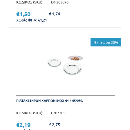
ΚΩΔΙΚΟΣ (SKU):
DN203076
€
1,50
€
1,74
Χωρίς ΦΠΑ:
€
1,21
Έκπτωση 20%
ΠΙΑΤΑΚΙ ΞΗΡΩΝ ΚΑΡΠΩΝ INOX Φ14 05-080.
ΚΩΔΙΚΟΣ (SKU):
E207305
€
2,19
€
2,75