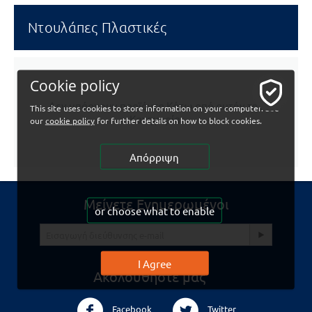
Ντουλάπες Πλαστικές
Cookie policy
Δεν υπάρχουν προϊόντα Κάτω από αυτήν την
This site uses cookies to store information on your computer. See
Κατηγορία.
our
cookie policy
for further details on how to block cookies.
Απόρριψη
Μείνετε Ενημερωμένοι
or choose what to enable
I Agree
Ακολουθηστε μας
Facebook
Twitter