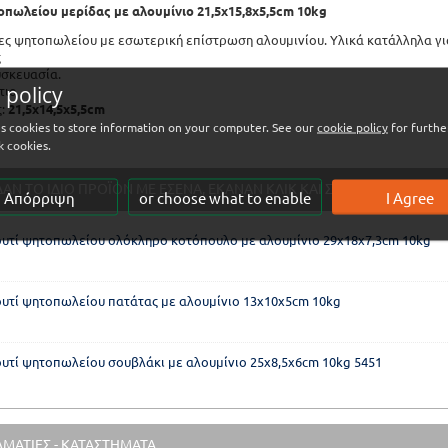
οπωλείου μερίδας με αλουμίνιο 21,5x15,8x5,5cm 10kg
ες ψητοπωλείου με εσωτερική επίστρωση αλουμινίου. Υλικά κατάλληλα γι
ς
υσκευασία.
 policy
τιο
:
21,5x14,5x5,5cm
ses cookies to store information on your computer. See our
cookie policy
for further
k cookies.
ΔΑΝ ΤO ΙΔΙΟ ΠΡΟΪΟΝ ΜΕ ΕΣΕΝΑ, ΕΚΑΝΑΝ ΚΛΙΚ ΚΑΙ ΣΤΑ ΠΑΡΑΚΑΤΩ
Απόρριψη
or choose what to enable
I Agree
υτί ψητοπωλείου ολόκληρο κοτόπουλο με αλουμίνιο 29x18x7,3cm 10kg
υτί ψητοπωλείου πατάτας με αλουμίνιο 13x10x5cm 10kg
υτί ψητοπωλείου σουβλάκι με αλουμίνιο 25x8,5x6cm 10kg 5451
ΛΜΑΤΙΕΣ - ΚΑΤΑΣΤΗΜΑΤΑ