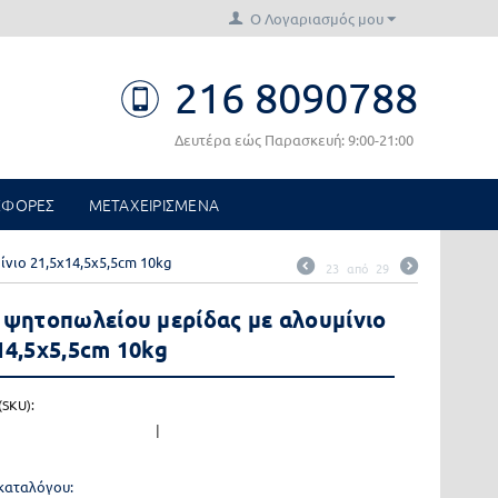
Ο Λογαριασμός μου
216 8090788
Δευτέρα εώς Παρασκευή: 9:00-21:00
ΣΦΟΡΕΣ
ΜΕΤΑΧΕΙΡΙΣΜΕΝΑ
νιο 21,5x14,5x5,5cm 10kg
23
από
29
 ψητοπωλείου μερίδας με αλουμίνιο
14,5x5,5cm 10kg
SKU):
|
οκαταλόγου: