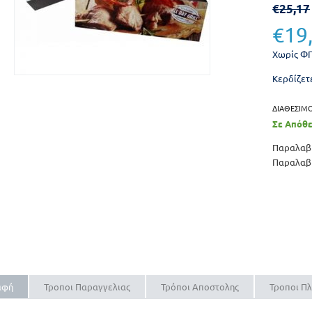
€
25,17
€
19
Χωρίς Φ
Κερδίζετε
ΔΙΑΘΕΣΙΜ
Σε Απόθ
Παραλαβή
Παραλαβή
αφή
Τροποι Παραγγελιας
Τρόποι Αποστολης
Τροποι Π