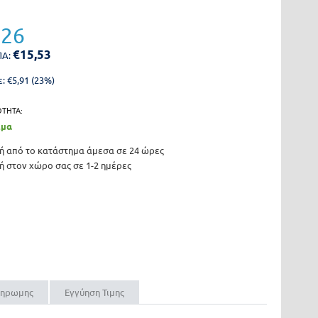
,26
€
15,53
ΠΑ:
: €
5,91
(
23
%)
ΟΤΗΤΑ:
εμα
 από το κατάστημα άμεσα σε 24 ώρες
 στον χώρο σας σε 1-2 ημέρες
ληρωμης
Εγγύηση Τιμης