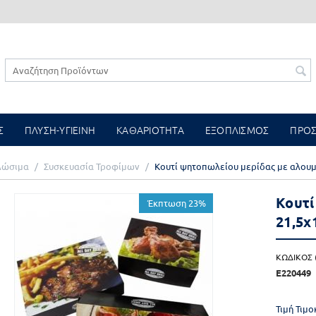
Σ
ΠΛΥΣΗ-ΥΓΙΕΙΝΗ
ΚΑΘΑΡΙΟΤΗΤΑ
ΕΞΟΠΛΙΣΜΟΣ
ΠΡΟ
λώσιμα
/
Συσκευασία Τροφίμων
/
Κουτί ψητοπωλείου μερίδας με αλουμί
Κουτί
Έκπτωση 23%
21,5x
ΚΩΔΙΚΟΣ (
E220449
Τιμή Τιμ