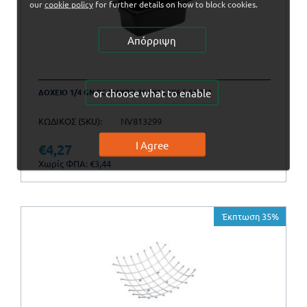
our
cookie policy
for further details on how to block cookies.
Απόρριψη
or choose what to enable
ΔΟΧΕΙΟ 1/4 GN PC ΜΑΥΡΟ 26.5X16.2X6.5 04-351
ΚΩΔΙΚΟΣ (SKU):
NV813299
I Agree
€
4,27
€
5,27
Χωρίς ΦΠΑ:
€
3,44
Έκπτωση 35%