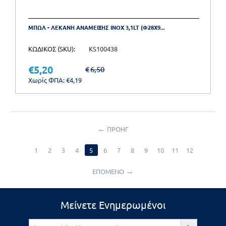
ΜΠΩΛ - ΛΕΚΑΝΗ ΑΝΑΜΕΙΞΗΣ INOX 3,1LT (Φ28X9...
ΚΩΔΙΚΟΣ (SKU):
KS100438
€
5,20
€
6,50
Χωρίς ΦΠΑ:
€
4,19
ΠΡΟΗΓ
1
2
3
4
5
6
7
8
9
10
11
12
ΕΠΟΜΕΝΟ
Μείνετε Ενημερωμένοι