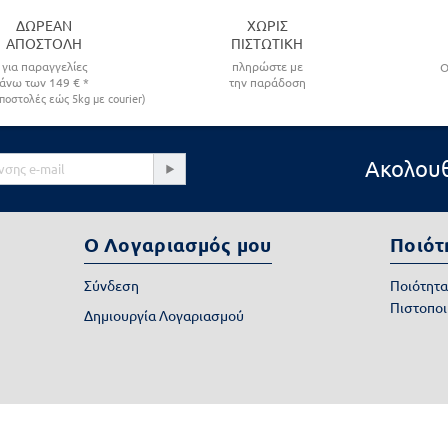
ΔΩΡΕΑΝ
ΧΩΡΙΣ
ΑΠΟΣΤΟΛΗ
ΠΙΣΤΩΤΙΚΗ
για παραγγελίες
πληρώστε με
O
άνω των
149
€ *
την παράδοση
ποστολές εώς 5kg με courier)
Ακολουθ
Ο Λογαριασμός μου
Ποιότ
Σύνδεση
Ποιότητ
Πιστοποι
Δημιουργία Λογαριασμού