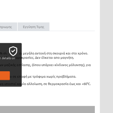
ληρωμης
Εγγύηση Τιμης
4% σίδερο. Έχει μεγάλη αντοχή στη σκουριά και στο χρόνο.
ύ υψηλές θερμοκρασίες. Δεν έλκεται απο μαγνήτη.
 details on
 μαζικής εστίασης, (όπου υπάρχει κίνδυνος μόλυνσης), για
α έρχεται σε επαφή με τρόφιμα χωρίς προβλήματα.
 να υποστεί καμία αλλοίωση, σε θερμοκρασία έως και +60°C.