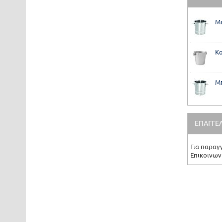
Μπ
Κο
Μπ
ΕΠΑΓΓΕ
Για παραγ
Επικοινων