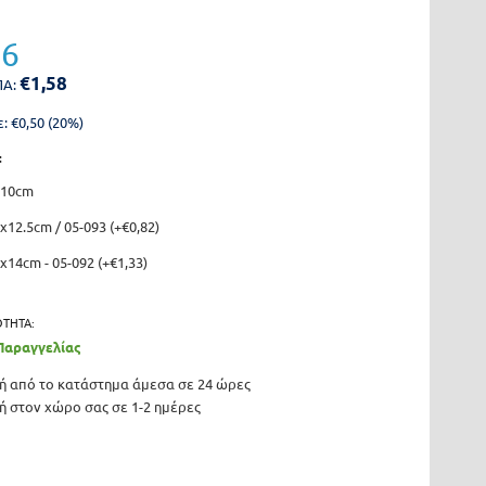
96
€
1,58
ΠΑ:
: €
0,50
(
20
%)
:
x10cm
12.5cm / 05-093 (+€
0,82
)
x14cm - 05-092 (+€
1,33
)
ΟΤΗΤΑ:
Παραγγελίας
 από το κατάστημα άμεσα σε 24 ώρες
 στον χώρο σας σε 1-2 ημέρες