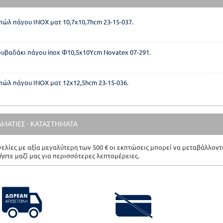
ώλ πάγου ΙΝΟΧ ματ 10,7x10,7hcm 23-15-037.
υβαδάκι πάγου inox Φ10,5x10Υcm Novatex 07-291.
ώλ πάγου ΙΝΟΧ ματ 12x12,5hcm 23-15-036.
ΛΜΑΤΙΕΣ - ΚΑΤΑΣΤΗΜΑΤΑ
γελίες με αξία μεγαλύτερη των 500 € οι εκπτώσεις μπορεί να μεταβάλλοντα
ήστε μαζί μας για περισσότερες λεπτομέρειες.