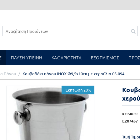
Σ
ΠΛΥΣΗ-ΥΓΙΕΙΝΗ
ΚΑΘΑΡΙΟΤΗΤΑ
ΕΞΟΠΛΙΣΜΟΣ
ΠΡΟ
ια Πάγου
/
Κουβαδάκι πάγου INOX Φ9,5x10εκ με χερούλια 05-094
Κουβα
Έκπτωση 20%
χερού
ΚΩΔΙΚΟΣ (
E207457
Τιμή Τιμ