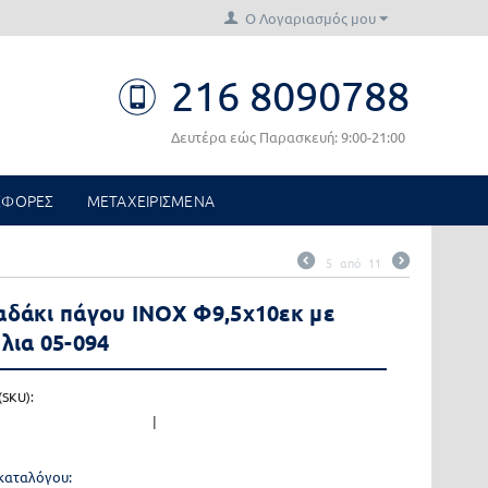
Ο Λογαριασμός μου
216 8090788
Δευτέρα εώς Παρασκευή: 9:00-21:00
ΣΦΟΡΕΣ
ΜΕΤΑΧΕΙΡΙΣΜΕΝΑ
5
από
11
δάκι πάγου INOX Φ9,5x10εκ με
λια 05-094
SKU):
|
οκαταλόγου: