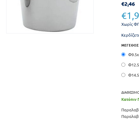
€
2,46
€
1,
Χωρίς Φ
Κερδίζετε
ΜΕΓΕΘΟΣ
Φ9.5
Φ12.5x
Φ14.5
ΔΙΑΘΕΣΙΜ
Κατόπιν 
Παραλαβή
Παραλαβή